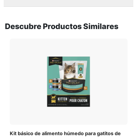
Especialmente formulado para gatitos de hasta
un año de edad
Ayuda a nutrir el sistema inmunitario en
Descubre Productos Similares
desarrollo
Kit básico de alimento húmedo para gatitos de