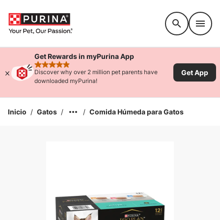
Accessibility support
Get Rewards in myPurina App
rated 4.9 stars
Get App
Discover why over 2 million pet parents have
downloaded myPurina!
Inicio
/
Gatos
/
/
Comida Húmeda para Gatos
Ampliar la Imagen