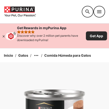
Accessibility support
Get Rewards in myPurina App
rated 4.9 stars
Get App
Discover why over 2 million pet parents have
downloaded myPurina!
Inicio
/
Gatos
/
/
Comida Húmeda para Gatos
Ampliar la Imagen