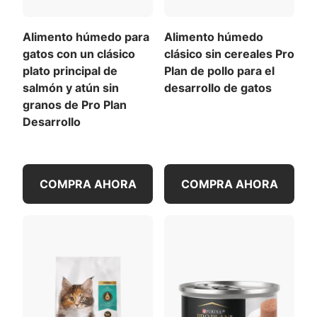
1/2 libras de peso corporal a diario. Divide en tres
o más comidas. Sigue haciendo ajustes según sea
necesario para mantener a tu gatito en un buen
Alimento húmedo para
Alimento húmedo
estado del organismo y evitar que se produzca un
gatos con un clásico
clásico sin cereales Pro
aumento de peso excesivo.
plato principal de
Plan de pollo para el
salmón y atún sin
desarrollo de gatos
Contenido calórico (proporcionado)
granos de Pro Plan
(ME)
Desarrollo
Agua suficiente para
Sabores naturales y
1173 kcal/kg
proceso
artificiales
99 kcal/lata
Para una lista de todas las recomendaciones de
COMPRA AHORA
COMPRA AHORA
alimentación
,
Descargar la tabla de alimentación
Ver todos los ingredientes
completa
(PDF)
.
Descargar la lista completa de ingredientes (PDF)