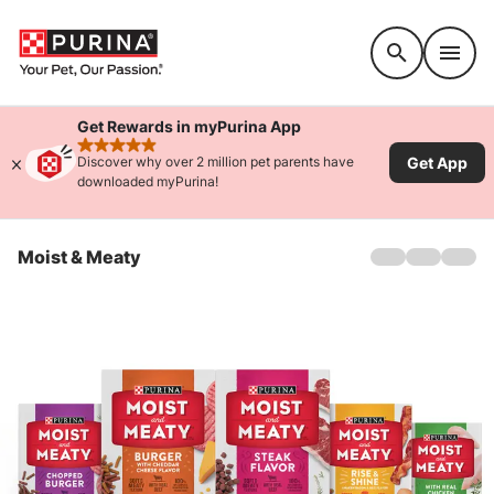
Accessibility support
Get Rewards in myPurina App
rated 4.9 stars
Get App
Discover why over 2 million pet parents have
downloaded myPurina!
Moist & Meaty
Hogar
Sobre
Productos