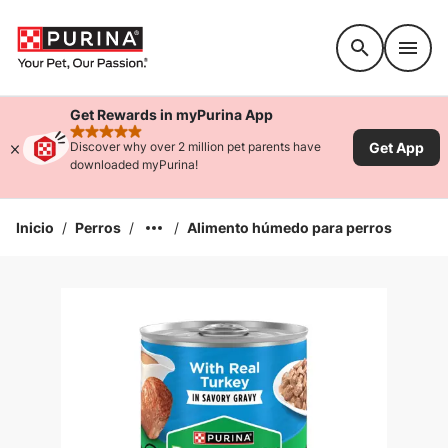
Accessibility support
Get Rewards in myPurina App
rated 4.9 stars
Get App
Discover why over 2 million pet parents have
downloaded myPurina!
Inicio
/
Perros
/
/
Alimento húmedo para perros
Ampliar la Imagen