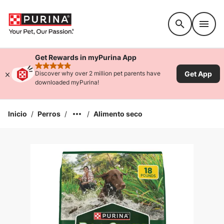
Accessibility support
Get Rewards in myPurina App
rated 4.9 stars
Get App
Discover why over 2 million pet parents have
downloaded myPurina!
Inicio
/
Perros
/
/
Alimento seco
Ampliar la Imagen