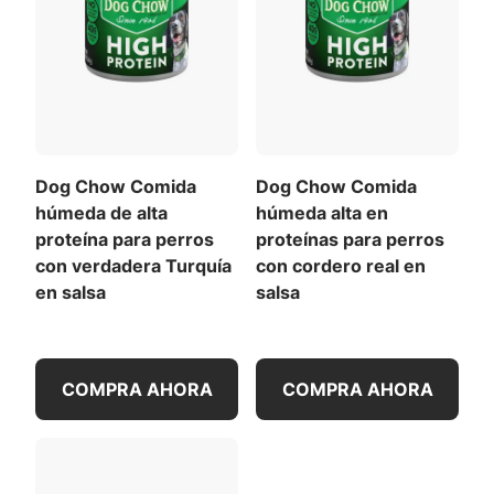
Descargar la lista completa de ingredientes (PDF)
Para la salud de su mascota, consulte a su
veterinario regularmente.
Contenido Calórico (calculado)(ME):
3678 kcal/kg
431 kcal/taza
Para una lista de todas las recomendaciones de
Dog Chow Comida
Dog Chow Comida
alimentación
,
Descargar la tabla de alimentación
húmeda de alta
húmeda alta en
completa
(PDF)
.
proteína para perros
proteínas para perros
con verdadera Turquía
con cordero real en
en salsa
salsa
COMPRA AHORA
COMPRA AHORA