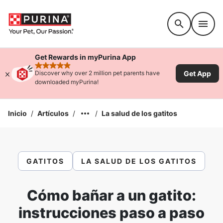
Accessibility support
Get Rewards in myPurina App
rated 4.9 stars
Get App
Discover why over 2 million pet parents have
downloaded myPurina!
Inicio
/
Artículos
/
/
La salud de los gatitos
GATITOS
LA SALUD DE LOS GATITOS
Cómo bañar a un gatito:
instrucciones paso a paso