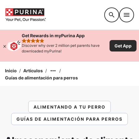
Accessibility support
Get Rewards in myPurina App
rated 4.9 stars
Get App
Discover why over 2 million pet parents have
downloaded myPurina!
Inicio
/
Artículos
/
/
Guías de alimentación para perros
ALIMENTANDO A TU PERRO
GUÍAS DE ALIMENTACIÓN PARA PERROS