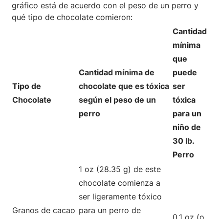
gráfico está de acuerdo con el peso de un perro y
qué tipo de chocolate comieron:
Cantidad
mínima
que
Cantidad mínima de
puede
Tipo de
chocolate que es tóxica
ser
Chocolate
según el peso de un
tóxica
perro
para un
niño de
30 lb.
Perro
1 oz (28.35 g) de este
chocolate comienza a
ser ligeramente tóxico
Granos de cacao
para un perro de
0.1 oz (o