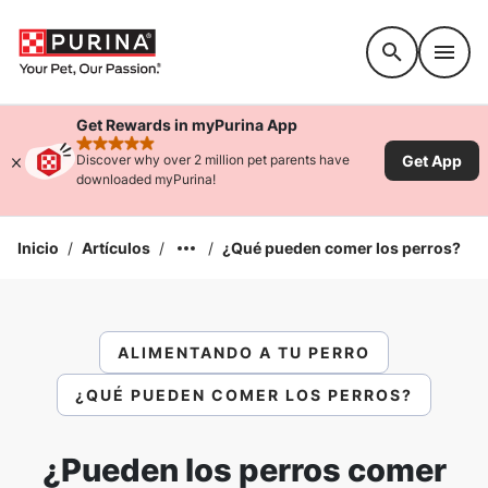
Accessibility support
Get Rewards in myPurina App
rated 4.9 stars
Get App
Discover why over 2 million pet parents have
downloaded myPurina!
Inicio
/
Artículos
/
/
¿Qué pueden comer los perros?
ALIMENTANDO A TU PERRO
¿QUÉ PUEDEN COMER LOS PERROS?
¿Pueden los perros comer