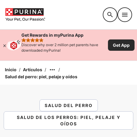
Accessibility support
Get Rewards in myPurina App
rated 4.9 stars
Get App
Discover why over 2 million pet parents have
downloaded myPurina!
Inicio
/
Artículos
/
/
Salud del perro: piel, pelaje y oídos
SALUD DEL PERRO
SALUD DE LOS PERROS: PIEL, PELAJE Y
OÍDOS