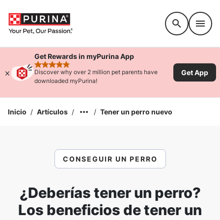
Accessibility support
Get Rewards in myPurina App
rated 4.9 stars
Get App
Discover why over 2 million pet parents have
downloaded myPurina!
Inicio
/
Artículos
/
/
Tener un perro nuevo
CONSEGUIR UN PERRO
¿Deberías tener un perro?
Los beneficios de tener un