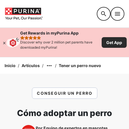
Accessibility support
Get Rewards in myPurina App
rated 4.9 stars
Get App
Discover why over 2 million pet parents have
downloaded myPurina!
Inicio
/
Artículos
/
/
Tener un perro nuevo
CONSEGUIR UN PERRO
Cómo adoptar un perro
Por
Equipo de expertos en mascotas