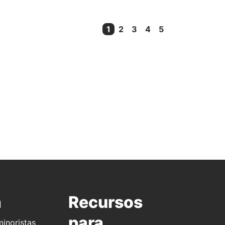
1
2
3
4
5
Current Page
a
Recursos
para
inoristas