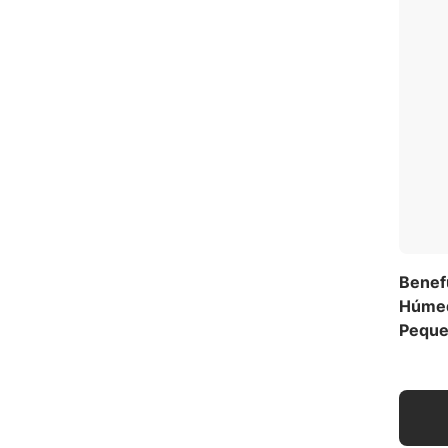
Benefu
Húmed
Pequeñ