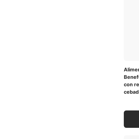
Alime
Benef
con re
cebad