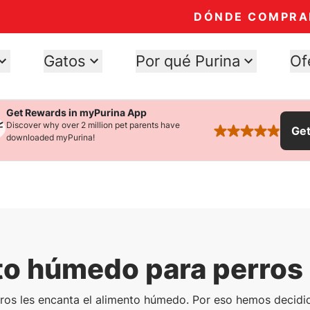
DÓNDE COMPRA
Gatos
Por qué Purina
Of
Get Rewards in myPurina App
Discover why over 2 million pet parents have
Ge
rated 4.9 stars
downloaded myPurina!
o húmedo para perros
ros les encanta el alimento húmedo. Por eso hemos decidid