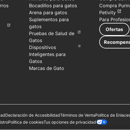
rros
Bocadillos para gatos
Compra Purin
Arena para gatos
Petivity
Suplementos para
Para Profesio
gatos
Ofertas
Pruebas de Salud de
Gatos
Recompen
Dispositivos
Inteligentes para
Gatos
Marcas de Gato
dad
Declaración de Accesibilidad
Términos de Venta
Política de Enlace
Tus opciones de privacidad
stro
Política de cookies