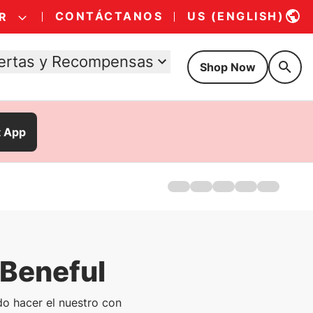
CONTÁCTANOS
US (ENGLISH)
R
ertas y Recompensas
Shop Now
t App
Hogar
Productos
Comida para perros recié
Perro pequeño
Ofertas
 Beneful
FAQ
o hacer el nuestro con