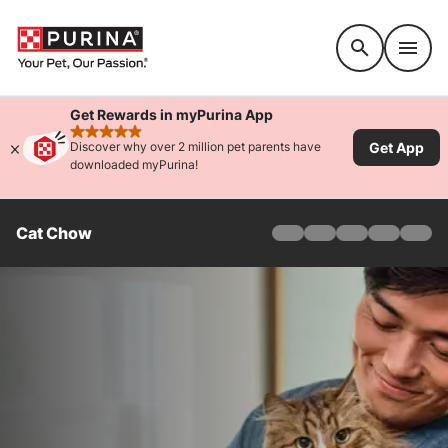
Accessibility support
Get Rewards in myPurina App
rated 4.9 stars
Get App
Discover why over 2 million pet parents have
downloaded myPurina!
Cat Chow
Hogar
Adulto
Interior
Naturals
Gatito
Gatos como terapia
Sobre
Ofertas