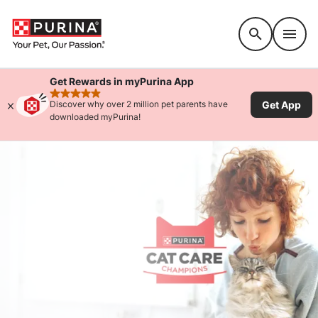
Accessibility support
Get Rewards in myPurina App
rated 4.9 stars
Get App
Discover why over 2 million pet parents have
downloaded myPurina!