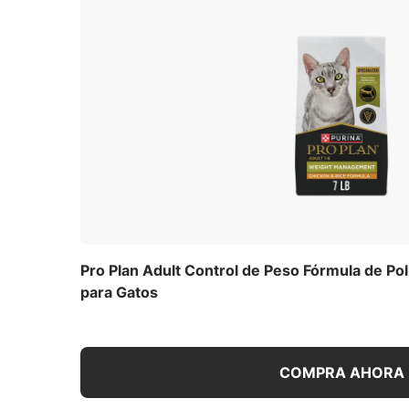
para obtener una guía de alimen
su perro o 
Calcular ah
Descargar la lista completa de ingredien
Provee 1 lata por cada 3 a 3-1/2 lb de pe
necesario para mantener a tu gato en ópt
Para obtener el máximo beneficio, dale a
alimento seco para gatos Pro Plan bolas 
Contenido de calorías (calc
Pro Plan Adult Control de Peso Fórmula de Po
1052 kcal/kg
para Gatos
89 kcal/lata
Para una lista de todas las recomendacio
completa
(PDF)
.
COMPRA AHORA