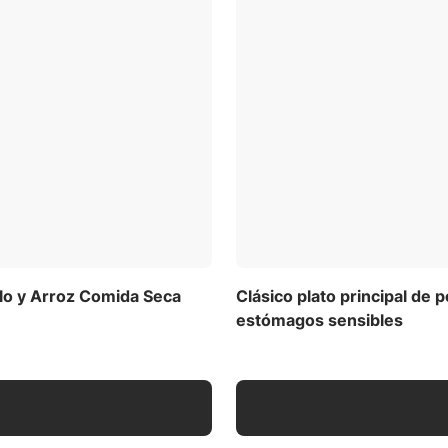
tación personalizada para
gato.
Ver todos los ingredientes
ora
tes (PDF)
so corporal diariamente. Ajusta la cantidad según sea
imas condiciones físicas. Divide en dos o más comidas.
 tu gato este producto exclusivamente o mézclalo con el
de pelo
ulado) (EM)
llo y Arroz Comida Seca
Clásico plato principal de p
estómagos sensibles
nes de alimentación
,
Descargar la tabla de alimentación