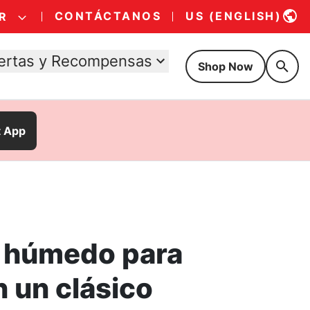
CONTÁCTANOS
US (ENGLISH)
R
ertas y Recompensas
Shop Now
t App
 húmedo para
 un clásico