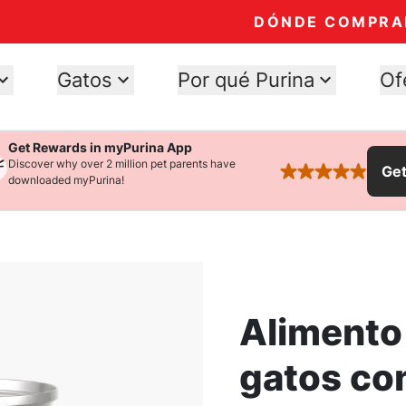
DÓNDE COMPRA
Gatos
Por qué Purina
Of
Get Rewards in myPurina App
Discover why over 2 million pet parents have
Ge
rated 4.9 stars
downloaded myPurina!
Alimento
gatos con