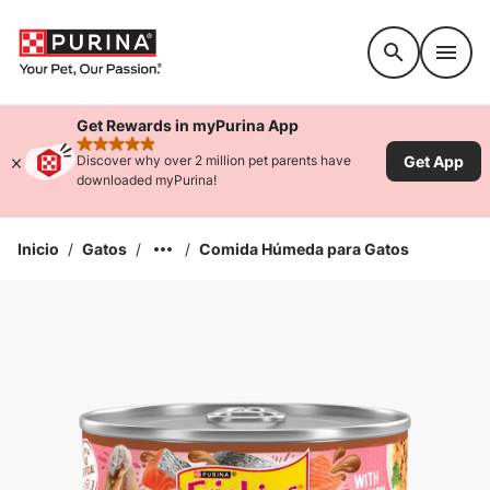
Accessibility support
Get Rewards in myPurina App
rated 4.9 stars
Get App
Discover why over 2 million pet parents have
downloaded myPurina!
Inicio
/
Gatos
/
/
Comida Húmeda para Gatos
Ampliar la Imagen