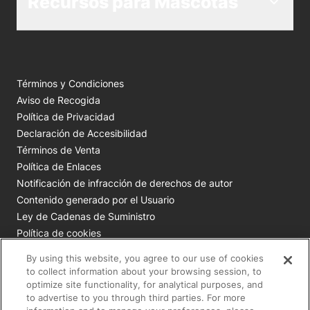
Recursos para Mascotas
Términos y Condiciones
Aviso de Recogida
Política de Privacidad
Declaración de Accesibilidad
Términos de Venta
Política de Enlaces
Notificación de infracción de derechos de autor
Contenido generado por el Usuario
Ley de Cadenas de Suministro
Política de cookies
Tus opciones de privacidad
By using this website, you agree to our use of cookies
to collect information about your browsing session, to
Todas las marcas comerciales de Nestlé Purina son
optimize site functionality, for analytical purposes, and
to advertise to you through third parties. For more
propiedad de Société des Produits Nestlé S.A., Vevey, Suiza