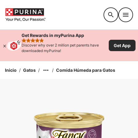
Accessibility support
Get Rewards in myPurina App
rated 4.9 stars
Get App
Discover why over 2 million pet parents have
downloaded myPurina!
Inicio
/
Gatos
/
/
Comida Húmeda para Gatos
Ampliar la Imagen