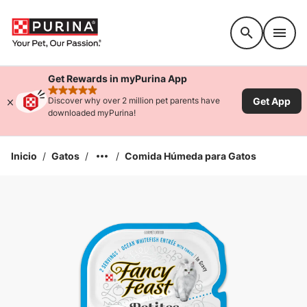
Accessibility support
Get Rewards in myPurina App
rated 4.9 stars
Get App
Discover why over 2 million pet parents have
downloaded myPurina!
Inicio
/
Gatos
/
/
Comida Húmeda para Gatos
Ampliar la Imagen