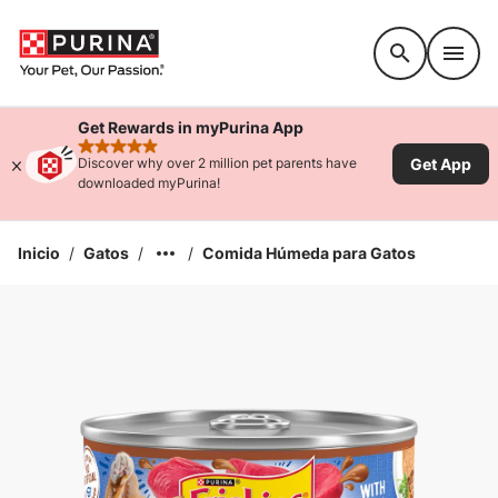
Accessibility support
Get Rewards in myPurina App
rated 4.9 stars
Get App
Discover why over 2 million pet parents have
downloaded myPurina!
Inicio
/
Gatos
/
/
Comida Húmeda para Gatos
Ampliar la Imagen