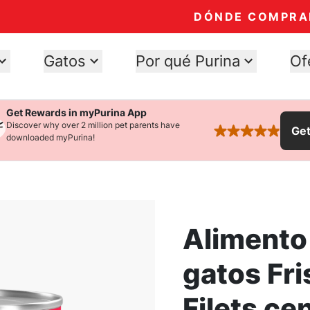
DÓNDE COMPRA
Gatos
Por qué Purina
Of
Get Rewards in myPurina App
Discover why over 2 million pet parents have
Ge
rated 4.9 stars
downloaded myPurina!
Alimento
gatos Fri
Filets ce