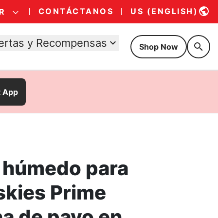
CONTÁCTANOS
US (ENGLISH)
R
ertas y Recompensas
Shop Now
t App
 húmedo para
skies Prime
na de pavo en