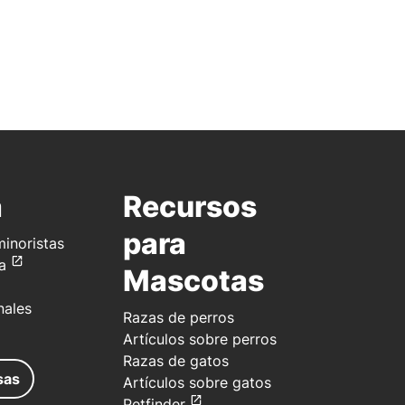
a
Recursos
para
inoristas
a
Mascotas
nales
Razas de perros
Artículos sobre perros
Razas de gatos
sas
Artículos sobre gatos
Petfinder