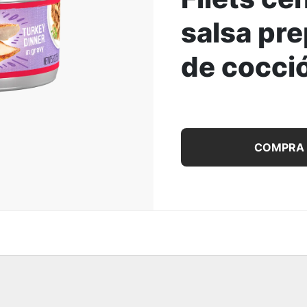
salsa pr
ar la Imagen
de cocci
Alimento húmedo para ga
COMPRA