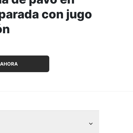
eparada con jugo
ón
tos Friskies Prime Filets cena de pavo en salsa preparada
 AHORA