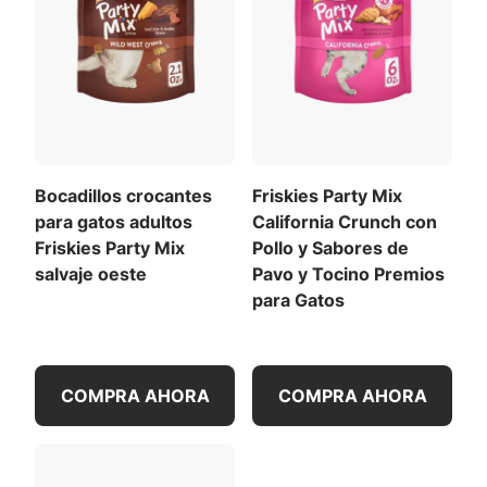
Para una lista de todas las recomendaciones de
Descargar la lista completa de ingredientes (PDF)
alimentación
,
Descargar la tabla de alimentación
completa
(PDF)
.
Bocadillos crocantes
Friskies Party Mix
para gatos adultos
California Crunch con
Friskies Party Mix
Pollo y Sabores de
salvaje oeste
Pavo y Tocino Premios
para Gatos
COMPRA AHORA
COMPRA AHORA