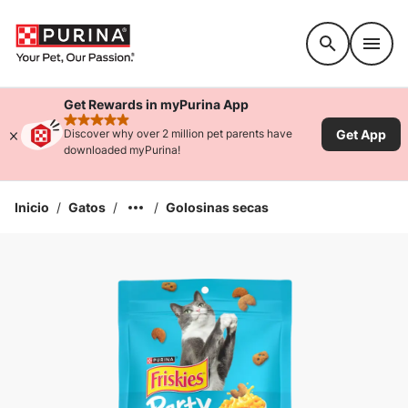
Accessibility support
Get Rewards in myPurina App
rated 4.9 stars
Get App
Discover why over 2 million pet parents have
downloaded myPurina!
Inicio
/
Gatos
/
/
Golosinas secas