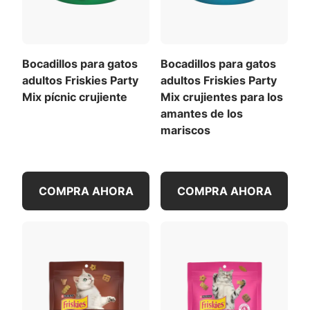
Dáselo a tu perro adulto como bocadillo.
aves
Este producto es un bocadillo y no se diseñó para
utilizarse como una comida completa. Dale a tu
Bocadillos para gatos
Bocadillos para gatos
perro 2 bocadillos por cada libra de peso corporal,
adultos Friskies Party
adultos Friskies Party
sin exceder los 10 bocadillos diarios. La ingesta
Mix pícnic crujiente
Mix crujientes para los
calórica de bocadillos no debe superar el 10 % de
amantes de los
la ingesta calórica diaria total del gato. Si se le dan
mariscos
bocadillos al perro, se debe reducir la cantidad de
alimento en consecuencia.
Grasa animal
Almidón de arveja
Proporciona la cantidad adecuada de agua limpia
(preservada con
COMPRA AHORA
COMPRA AHORA
en un recipiente limpio todos los días.
mezcla de
Para controlar la salud de tu mascota, visita al
tocoferoles)
veterinario con regularidad.
Contenido de calorías (calculado)
(EM):
Ver todos los ingredientes
4063 kcal/kg
1.4 kcal/unidad