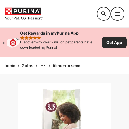
Accessibility support
Get Rewards in myPurina App
rated 4.9 stars
Get App
Discover why over 2 million pet parents have
downloaded myPurina!
Inicio
/
Gatos
/
/
Alimento seco
Ampliar la Imagen