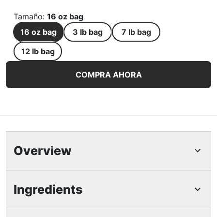
Tamaño
:
16 oz bag
16 oz bag
3 lb bag
7 lb bag
12 lb bag
Purina Fancy Feast Comida Seca para Gatos con Pollo y 
COMPRA AHORA
Overview
Características Destacadas
Ingredients
La comida para gatos premium ofrece una