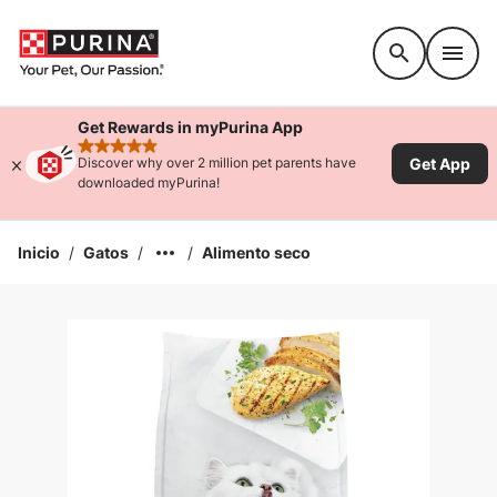
Accessibility support
Get Rewards in myPurina App
rated 4.9 stars
Get App
Discover why over 2 million pet parents have
downloaded myPurina!
Inicio
/
Gatos
/
/
Alimento seco
Ampliar la Imagen