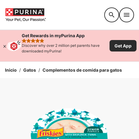
Accessibility support
Get Rewards in myPurina App
rated 4.9 stars
Get App
Discover why over 2 million pet parents have
downloaded myPurina!
Inicio
/
Gatos
/
Complementos de comida para gatos
Ampliar la Imagen