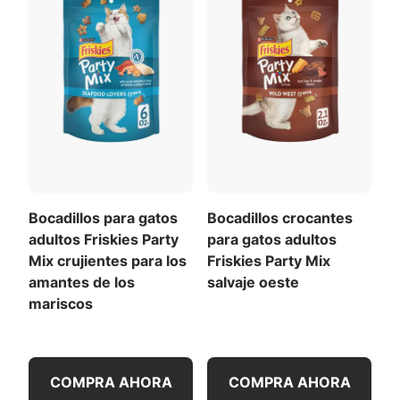
Ver todos los ingredientes
alimentación
,
Descargar la tabla de alimentación
completa
(PDF)
.
Descargar la lista completa de ingredientes (PDF)
Bocadillos para gatos
Bocadillos crocantes
adultos Friskies Party
para gatos adultos
Mix crujientes para los
Friskies Party Mix
amantes de los
salvaje oeste
mariscos
COMPRA AHORA
COMPRA AHORA