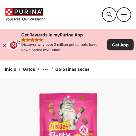
Accessibility support
Get Rewards in myPurina App
rated 4.9 stars
Get App
Discover why over 2 million pet parents have
downloaded myPurina!
Inicio
/
Gatos
/
/
Golosinas secas
Ampliar la Imagen