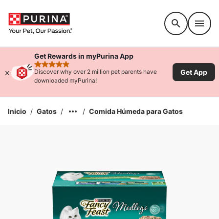
Accessibility support
Get Rewards in myPurina App
rated 4.9 stars
Get App
Discover why over 2 million pet parents have
downloaded myPurina!
Inicio
/
Gatos
/
/
Comida Húmeda para Gatos
Ampliar la Imagen