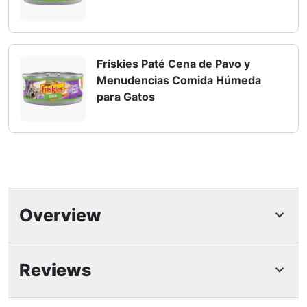
Friskies Paté Cena de Pavo y
Menudencias Comida Húmeda
para Gatos
Overview
Características Destacadas
Reviews
Nutrición 100% completa y equilibrada para