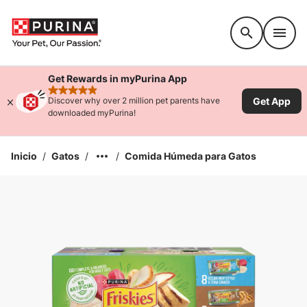
Accessibility support
Get Rewards in myPurina App
rated 4.9 stars
Get App
Discover why over 2 million pet parents have
downloaded myPurina!
Inicio
/
Gatos
/
/
Comida Húmeda para Gatos
Ampliar la Imagen