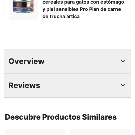
cereales para gatos con estómago
y piel sensibles Pro Plan de carne
de trucha ártica
Overview
Características Destacadas
Reviews
Fórmula de alimento para gatos tipo paté
altamente digestible que nutre la piel y el
pelaje, elaborada con pato real o salvelino
Descubre Productos Similares
ártico para un sabor que a los gatos les
encanta.
La fibra prebiótica natural en el alimento para