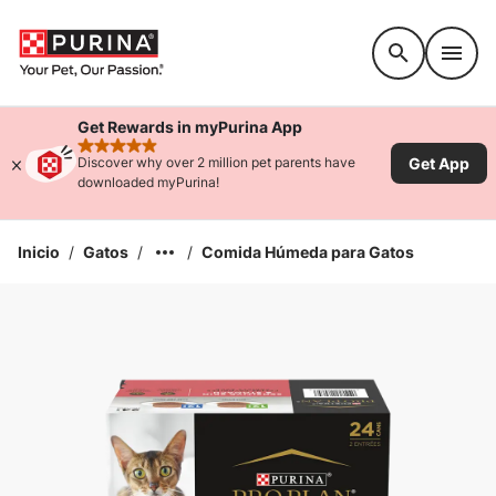
Accessibility support
Get Rewards in myPurina App
rated 4.9 stars
Get App
Discover why over 2 million pet parents have
downloaded myPurina!
Inicio
/
Gatos
/
/
Comida Húmeda para Gatos
Ampliar la Imagen