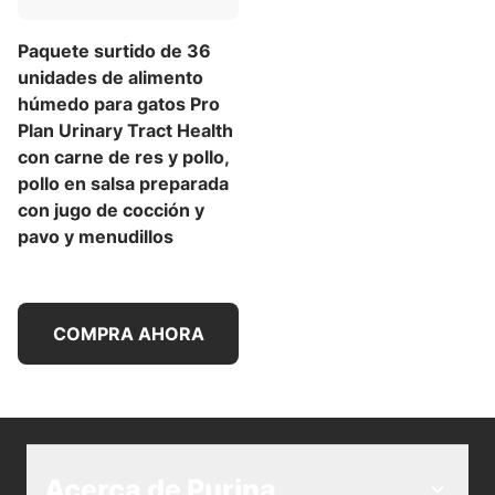
SPECIALIZED en instalaciones propiedad de Purina
en los EE. UU.
Paquete surtido de 36
unidades de alimento
húmedo para gatos Pro
Plan Urinary Tract Health
con carne de res y pollo,
pollo en salsa preparada
con jugo de cocción y
pavo y menudillos
COMPRA AHORA
Acerca de Purina