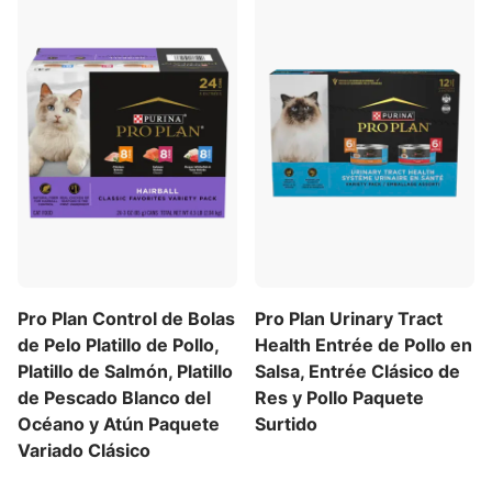
gatos con estómago sensible ayuda a
respaldar la salud digestiva.
El paté de comida húmeda para gatos brinda
nutrición enfocada para apoyar necesidades
únicas e incluye antioxidantes para apoyar un
sistema inmunológico saludable, además de
vitamina A y taurina para apoyar una visión
saludable.
Sin colores ni conservadores artificiales en la
comida enlatada para gatos adultos de
estómago sensible, con 25 vitaminas y
minerales esenciales más taurina, un
Pro Plan Control de Bolas
Pro Plan Urinary Tract
aminoácido
de Pelo Platillo de Pollo,
Health Entrée de Pollo en
Nuestro alimento para gatos para la digestión
Platillo de Salmón, Platillo
Salsa, Entrée Clásico de
con fibra se fabrica con orgullo en
de Pescado Blanco del
Res y Pollo Paquete
instalaciones propiedad de Purina en los EE.
Océano y Atún Paquete
Surtido
UU.
Variado Clásico
Spoil your pet with Purina products. Reward
yourself with points on every purchase.