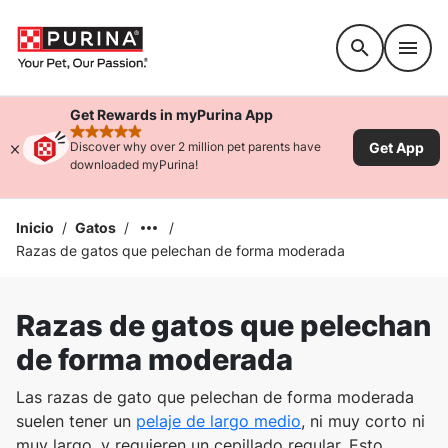
Accessibility support
Get Rewards in myPurina App
rated 4.9 stars
Get App
Discover why over 2 million pet parents have
downloaded myPurina!
Inicio
/
Gatos
/
/
Razas de gatos que pelechan de forma moderada
Razas de gatos que pelechan
de forma moderada
Las razas de gato que pelechan de forma moderada
suelen tener un
pelaje de largo medio
, ni muy corto ni
muy largo, y requieren un cepillado regular. Esto