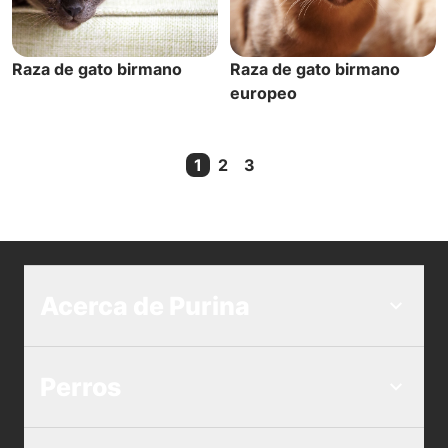
Raza de gato birmano
Raza de gato birmano
europeo
1
2
3
Current Page
Acerca de Purina
Perros