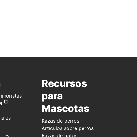
a
Recursos
para
inoristas
a
Mascotas
nales
Razas de perros
Artículos sobre perros
Razas de gatos