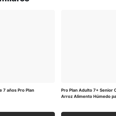
so
carne
 alimentos para mascotas
tación personalizada para
gato.
Ver todos los ingredientes
ora
tes (PDF)
exacta necesaria para tu perro variará según la edad, la
d según sea necesario para que tu perro tenga un buen
ulado) (EM)
e 7 años Pro Plan
Pro Plan Adulto 7+ Senior 
Arroz Alimento Húmedo pa
nes de alimentación
,
Descargar la tabla de alimentación