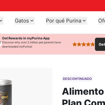
Gatos
Por qué Purina
Of
Get Rewards in myPurina App
Discover why over 2 million pet parents have
Ge
rated 4.9 stars
downloaded myPurina!
DESCONTINUADO
Alimento
Plan Com