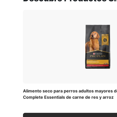
para proce
Utilice nuestra calculadora de
para obtener una guía de alimen
su perro o 
Calcular ah
Descargar la lista completa de ingredien
Divídelo en 2 o más comidas. La cantidad 
actividad y el entorno. Ajusta la cantida
estado del organismo.
Contenido de calorías (calc
1123 kcal/kg
Alimento seco para perros adultos mayores d
414 kcal/lata
Complete Essentials de carne de res y arroz
Para una lista de todas las recomendacio
completa
(PDF)
.