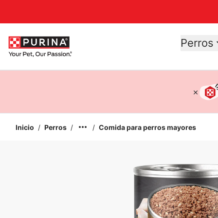
Accessibility support
Perros
Inicio
/
Perros
/
/
Comida para perros mayores