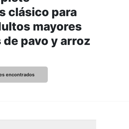
s clásico para
dultos mayores
 de pavo y arroz
n Complete Essentials clásico para perros adultos mayores
es encontrados