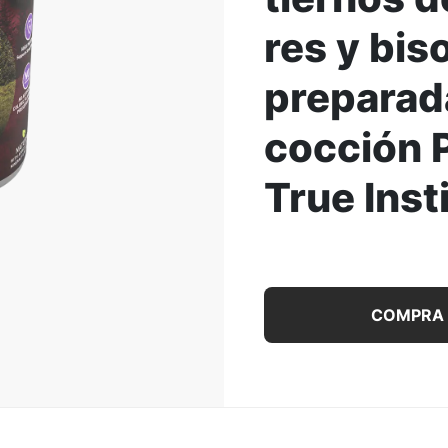
res y bis
ar la Imagen
preparad
cocción 
True Inst
Alimento húmedo para pe
COMPRA