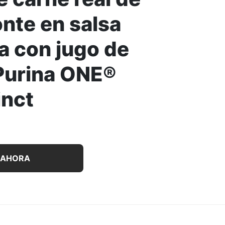
onte en salsa
a con jugo de
Purina ONE®
inct
rros con trozos tiernos de carne real de res y bisonte en 
 AHORA