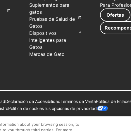
Suplementos para
Para Profesio
gatos
Ofertas
Pruebas de Salud de
Gatos
Recompen
Dispositivos
Inteligentes para
Gatos
Marcas de Gato
dad
Declaración de Accesibilidad
Términos de Venta
Política de Enlace
Tus opciones de privacidad
stro
Política de cookies
de Société des Produits Nestlé S.A., Vevey, Suiza o se utilizan con 
information about your browsing session, to
se to you through third parties. For more