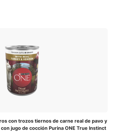
uten de trigo
Harina de soya
a
s con trozos tiernos de carne real de pavo y
con jugo de cocción Purina ONE True Instinct