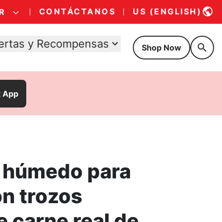
CONTÁCTANOS
US (ENGLISH)
R
ertas y Recompensas
Shop Now
t App
 húmedo para
on trozos
e carne real de