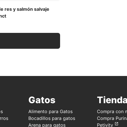
e res y salmón salvaje
nct
Gatos
Tiend
os
Alimento para Gatos
Compra con m
rros
Bocadillos para gatos
Compra Purin
Arena para gatos
Petivity