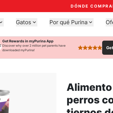
DÓNDE COMPRA
Gatos
Por qué Purina
Of
Get Rewards in myPurina App
Discover why over 2 million pet parents have
Ge
rated 4.9 stars
downloaded myPurina!
Alimento
perros c
tiernos d