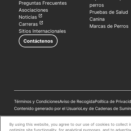
Preguntas Frecuentes
perros
Asociaciones
Pruebas de Salud
Noticias
Canina
Carreras
Marcas de Perros
Sitios Internacionales
Contáctenos
Términos y Condiciones
Aviso de Recogida
Política de Privaci
Contenido generado por el Usuario
Ley de Cadenas de Sumini
Todas las marcas comerciales de Nestlé Purina son propiedad 
By using this website, you agree to our use of cookies to collect 
optimize site functionality, for analytical purposes, and to adverti