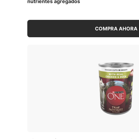
nutrientes agregados
1,057 kcal/kg
389 kcal/lata
COMPRA AHORA