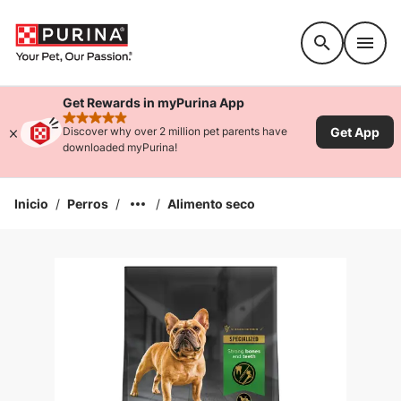
Accessibility support
Get Rewards in myPurina App
rated 4.9 stars
Get App
Discover why over 2 million pet parents have
downloaded myPurina!
Inicio
/
Perros
/
/
Alimento seco
Ampliar la Imagen