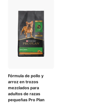
vivos garantizados para promover la resiliencia del
microbioma intestinal en situaciones de estrés
natural y está elaborado sin colorantes o
saborizantes artificiales para cumplir con tus altos
estándares. Llena su plato con esta fórmula para
razas pequeñas y dale los nutrientes que necesita
para su vida llena de energía.
Fórmula de pollo y
arroz en trozos
mezclados para
adultos de razas
pequeñas Pro Plan