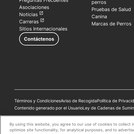
Preguntas Frecuentes
perros
Asociaciones
Pruebas de Salud
Noticias
Canina
Carreras
Marcas de Perros
Sitios Internacionales
Contáctenos
Términos y Condiciones
Aviso de Recogida
Política de Privaci
Contenido generado por el Usuario
Ley de Cadenas de Sumini
Todas las marcas comerciales de Nestlé Purina son propiedad 
By using this website, you agree to our use of cookies to collect 
optimize site functionality, for analytical purposes, and to adverti