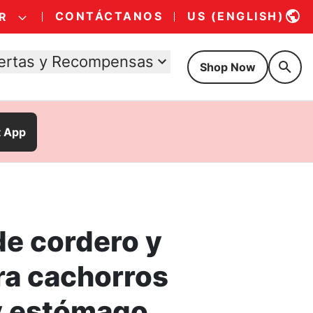
CONTÁCTANOS
US (ENGLISH)
R
ertas y Recompensas
Shop Now
t App
de cordero y
ra cachorros
 y estómago