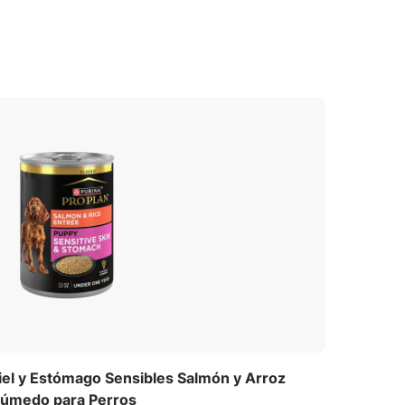
ina de canola
Cebada
iel y Estómago Sensibles Salmón y Arroz
Húmedo para Perros