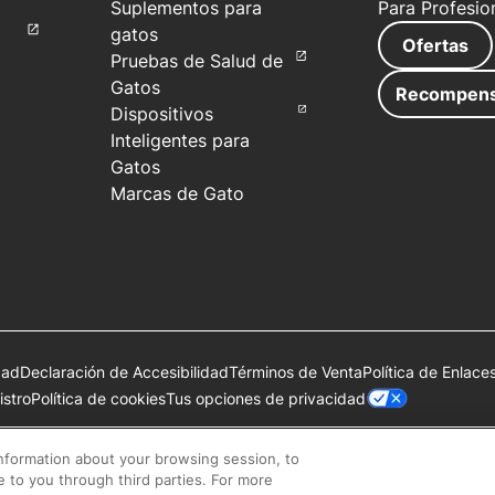
Suplementos para
Para Profesio
gatos
Ofertas
Pruebas de Salud de
Gatos
Recompen
Dispositivos
Inteligentes para
Gatos
Marcas de Gato
dad
Declaración de Accesibilidad
Términos de Venta
Política de Enlace
Tus opciones de privacidad
stro
Política de cookies
de Société des Produits Nestlé S.A., Vevey, Suiza o se utilizan con 
information about your browsing session, to
se to you through third parties. For more