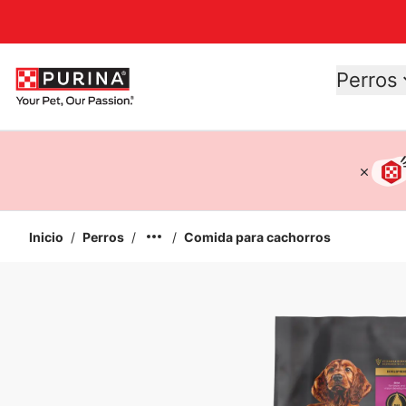
Accessibility support
Perros
Inicio
/
Perros
/
/
Comida para cachorros