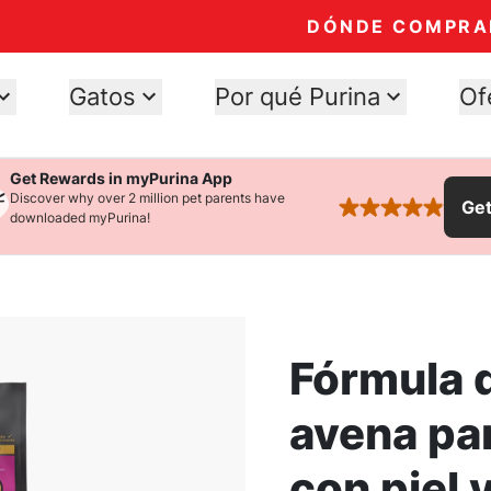
DÓNDE COMPRA
Gatos
Por qué Purina
Of
Get Rewards in myPurina App
Discover why over 2 million pet parents have
Ge
rated 4.9 stars
downloaded myPurina!
Fórmula 
avena pa
con piel