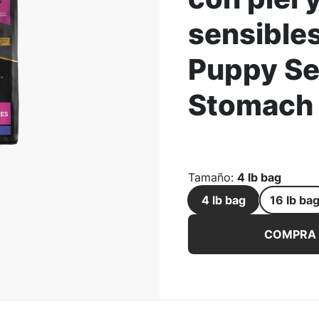
sensibles
ar la Imagen
Puppy Sen
Stomach
Tamaño
:
4 lb bag
4 lb bag
16 lb ba
Fórmula de cordero y av
COMPRA