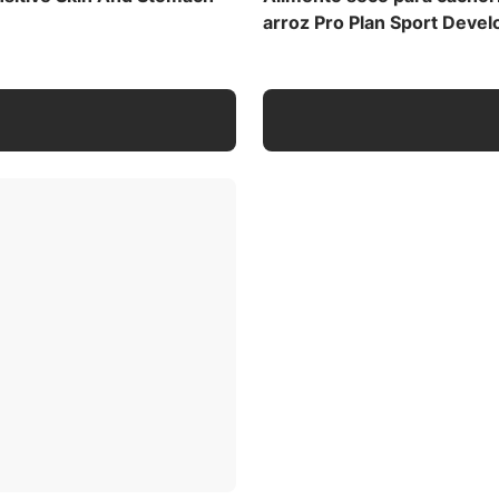
ión de su alimento actual. Cada día, solo debes ir poniendo
arroz Pro Plan Sport Deve
 Plan hasta que solo lo alimentes con Pro Plan. Esta
 molestias alimenticias. Contiene una fuente de
n natural. Proporciona la cantidad adecuada de agua fresc
a controlar la salud de tu mascota, visita el veterinario con
imado) (EM)
nes de alimentación
,
Descargar la tabla de alimentación