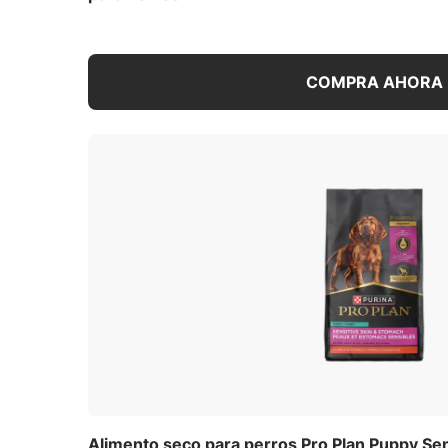
por la noche. La rutina no debe variar. A 
que su necesidad de ingerir calorías dism
malinterpretes esto como una indicación d
COMPRA AHORA
ofrecerle menos alimento para que no c
En la investigación de Nestlé Purina, se i
puede ayudar a favorecer su desarrollo. 
fomentar un crecimiento adecuado en tod
grandes. Las cantidades indicadas son sol
conveniente reducir su ingesta diaria de a
iniciar un programa de control de peso.
Alimentación durante el pe
Pro Plan ofrece la nutrición adicional qu
etapas de gestación y lactancia. El consu
dale la cantidad necesaria para mantener
posible que el consumo de alimento se dup
Cómo cambiar a Pro Plan
Aunque tengas muchas ganas de ver los c
Alimento seco para perros Pro Plan Puppy Se