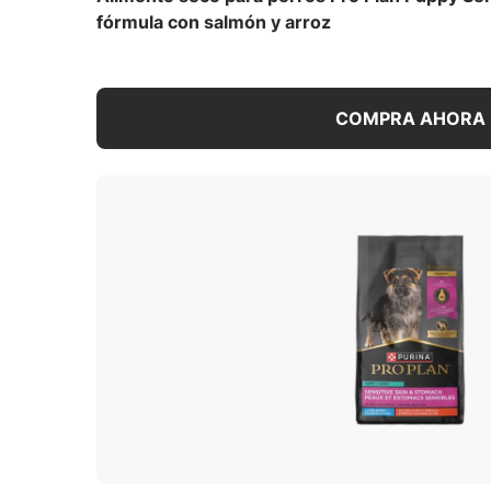
entre 7 y 10 días para facilitar la transic
fórmula con salmón y arroz
menos de su alimento actual y más de Pro
transición gradual lo ayudará a evitar las
microorganismos vivos (viables) de orige
en un recipiente limpio todos los días. Par
COMPRA AHORA
regularidad.
Contenido de calorías (est
3838 kcal/kg
428 kcal/taza
Para una lista de todas las recomendacio
completa
(PDF)
.