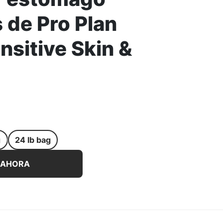
 de Pro Plan
sitive Skin &
g
24 lb bag
ena para cachorros con piel y estómago sensibles de Pro P
 AHORA