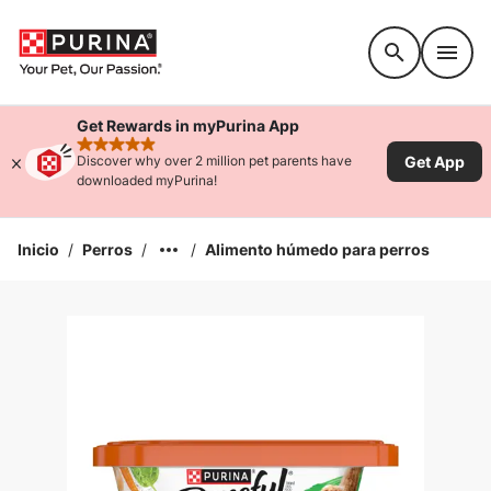
Accessibility support
Get Rewards in myPurina App
rated 4.9 stars
Get App
Discover why over 2 million pet parents have
downloaded myPurina!
Inicio
/
Perros
/
/
Alimento húmedo para perros
Ampliar la Imagen