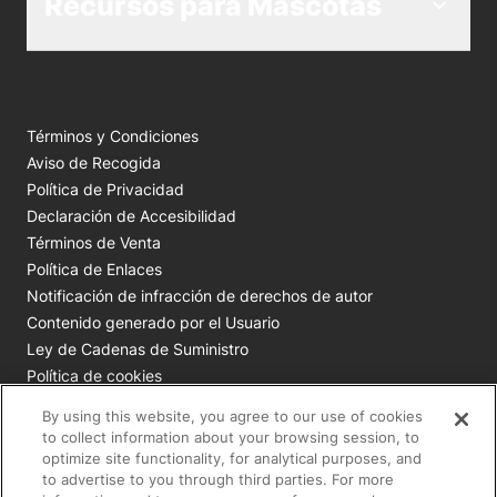
Recursos para Mascotas
Términos y Condiciones
Aviso de Recogida
Política de Privacidad
Declaración de Accesibilidad
Términos de Venta
Política de Enlaces
Notificación de infracción de derechos de autor
Contenido generado por el Usuario
Ley de Cadenas de Suministro
Política de cookies
Tus opciones de privacidad
By using this website, you agree to our use of cookies
to collect information about your browsing session, to
Todas las marcas comerciales de Nestlé Purina son
optimize site functionality, for analytical purposes, and
to advertise to you through third parties. For more
propiedad de Société des Produits Nestlé S.A., Vevey, Suiza