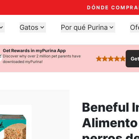
DÓNDE COMPRA
Gatos
Por qué Purina
Of
Get Rewards in myPurina App
Discover why over 2 million pet parents have
Ge
rated 4.9 stars
downloaded myPurina!
Beneful I
Alimento
perros d