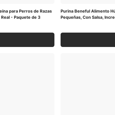
uertes. Este alimento húmedo para perros de Purina
isibles, como tomates, zanahorias y espinaca, junto con 23
eína para Perros de Razas
Purina Beneful Alimento H
omover una salud general óptima. Este alimento húmedo
 Real - Paquete de 3
Pequeñas, Con Salsa, Incre
nutrición 100 % completa y balanceada para perros adultos
ento Húmedo para Perros de Razas Pequeñas Paquete
e pollo, res y salmón, ofrece una textura suave y carnosa
tas de 3 onzas, perfectamente porcionadas para perros
aciones de Purina en EE. UU., este alimento enlatado para
servadores artificiales.