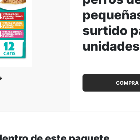
pequeñas
ar la Imagen
surtido 
unidades
Beneful IncrediBites Al
COMPRA
dentro de este paquete