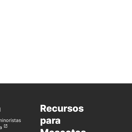
a
Recursos
para
inoristas
a