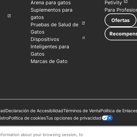
Arena para gatos
Petivity
Suplementos para
Para Profesio
gatos
Ofertas
Pruebas de Salud de
Gatos
Recompen
Dispositivos
Inteligentes para
Gatos
Marcas de Gato
dad
Declaración de Accesibilidad
Términos de Venta
Política de Enlace
Tus opciones de privacidad
stro
Política de cookies
de Société des Produits Nestlé S.A., Vevey, Suiza o se utilizan con 
information about your browsing session, to