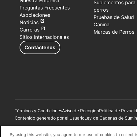
Nuestra Empresa
Suplementos para
Preguntas Frecuentes
perros
Asociaciones
Pruebas de Salud
Noticias
Canina
Carreras
Marcas de Perros
Sitios Internacionales
Contáctenos
Términos y Condiciones
Aviso de Recogida
Política de Privaci
Contenido generado por el Usuario
Ley de Cadenas de Sumini
Todas las marcas comerciales de Nestlé Purina son propiedad 
By using this website, you agree to our use of cookies to collect 