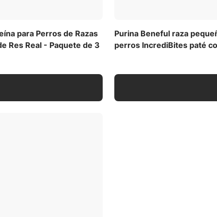
eína para Perros de Razas
Purina Beneful raza peque
de Res Real - Paquete de 3
perros IncrediBites paté c