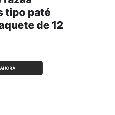
 tipo paté
paquete de 12
imento húmedo para perros de razas pequeñas tipo paté surt
 AHORA