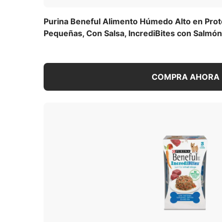
calidad que ayuda a mantener músculos f
Beneful también incluye verduras reales v
Purina Beneful Alimento Húmedo Alto en Prot
vitaminas y minerales esenciales para pr
Pequeñas, Con Salsa, IncrediBites con Salmón
para perros alto en proteína ofrece una 
de razas pequeñas. Purina Beneful Alim
Surtido, IncrediBites Paté, con sabores d
fácil de masticar y viene en prácticas la
COMPRA AHORA
pequeños. Producido con orgullo en instal
perros no contiene colores, sabores ni con