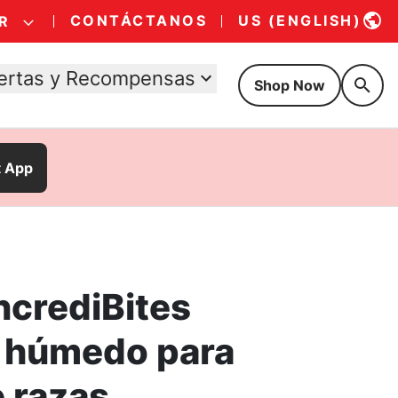
CONTÁCTANOS
US (ENGLISH)
R
ertas y Recompensas
Shop Now
t App
ncrediBites
 húmedo para
e razas