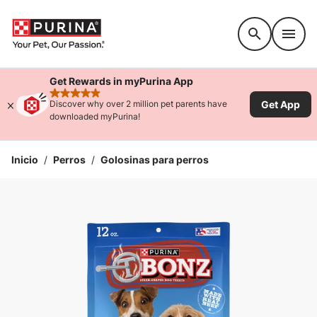
Accessibility support
Get Rewards in myPurina App
rated 4.9 stars
Get App
Discover why over 2 million pet parents have
downloaded myPurina!
Inicio
/
Perros
/
Golosinas para perros
Ampliar la Imagen