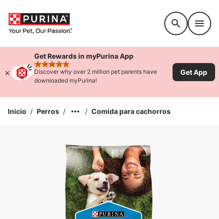
Accessibility support
Get Rewards in myPurina App
rated 4.9 stars
Get App
Discover why over 2 million pet parents have
downloaded myPurina!
Inicio
/
Perros
/
/
Comida para cachorros
Ampliar la Imagen