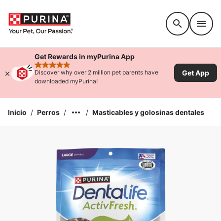
Accessibility support
Get Rewards in myPurina App
rated 4.9 stars
Get App
Discover why over 2 million pet parents have
downloaded myPurina!
Inicio
/
Perros
/
/
Masticables y golosinas dentales
Ampliar la Imagen