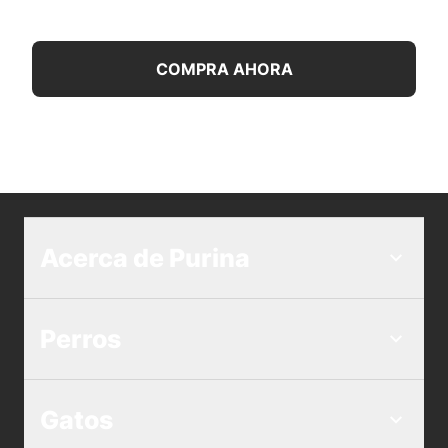
niños y animales. En caso de sobredosis
accidental, comunícate con un profesional de la
salud de inmediato.
COMPRA AHORA
Precauciones:
No se demostró el uso seguro en hembras
preñadas ni en animales destinados a la
reproducción.
Si la condición del animal empeora o no mejora,
interrumpe la administración del producto y
consulta con el veterinario.
Acerca de Purina
La ley federal prohíbe el uso no indicado de este
producto en rumiantes.
Perros
Antes de usar este producto, se recomienda que el
veterinario examine al animal.
Gatos