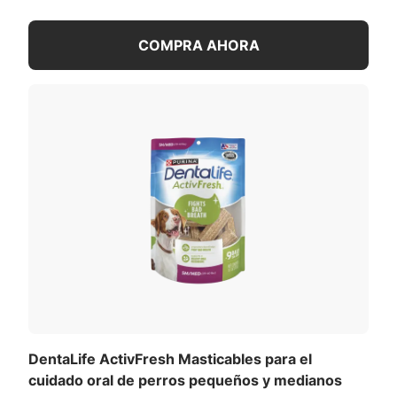
harina de cebada malteada, tocoferoles mixtos
(conservante natural), fosfato mono y dicálcico,
COMPRA AHORA
saborizante natural, ácido fosfórico, arroz, sal,
bicarbonato de sodio, caseinato de sodio, lecitina
de soja, azúcar, vinagre, agua, harina de trigo,
gluten de trigo, almidón de trigo.
#5539-B
Fabricado por: Nestlé Purina PetCare Company,
San Luis, MO 63164 EE. UU.
Instrucciones de uso:
Solo para usar con perros.
Recomendados para controlar el mal aliento.
Instrucciones de uso:
Administra 1 unidad por día a perros adultos que
pesan más de 40 lb.
Advertencias:
DentaLife ActivFresh Masticables para el
Solo para consumo animal.
cuidado oral de perros pequeños y medianos
Mantén los bocadillos fuera del alcance de los