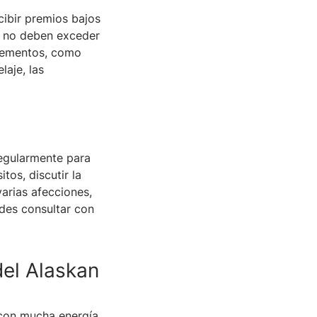
cibir premios bajos
y no deben exceder
uplementos, como
laje, las
regularmente para
os, discutir la
varias afecciones,
edes consultar con
del Alaskan
 con mucha energía