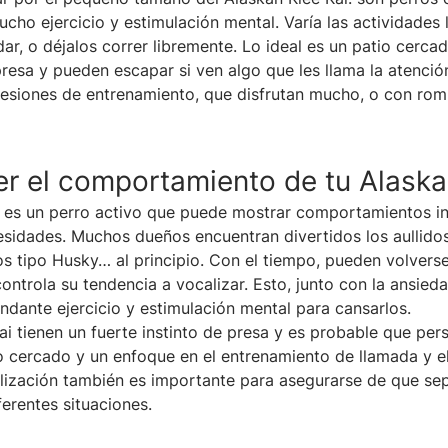
ucho ejercicio y estimulación mental. Varía las actividades 
ar, o déjalos correr libremente. Lo ideal es un patio cercad
presa y pueden escapar si ven algo que les llama la atenció
esiones de entrenamiento, que disfrutan mucho, o con ro
 el comportamiento de tu Alaska
i es un perro activo que puede mostrar comportamientos in
esidades. Muchos dueños encuentran divertidos los aullidos
ros tipo Husky… al principio. Con el tiempo, pueden volver
ontrola su tendencia a vocalizar. Esto, junto con la ansied
ndante ejercicio y estimulación mental para cansarlos.
ai tienen un fuerte instinto de presa y es probable que per
 cercado y un enfoque en el entrenamiento de llamada y el
alización también es importante para asegurarse de que s
erentes situaciones.