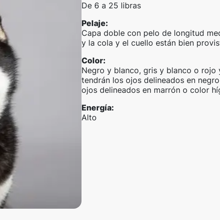
De 6 a 25 libras
Pelaje
:
Capa doble con pelo de longitud medi
y la cola y el cuello están bien provi
Color
:
Negro y blanco, gris y blanco o rojo 
tendrán los ojos delineados en negro,
ojos delineados en marrón o color hí
Energía
:
Alto