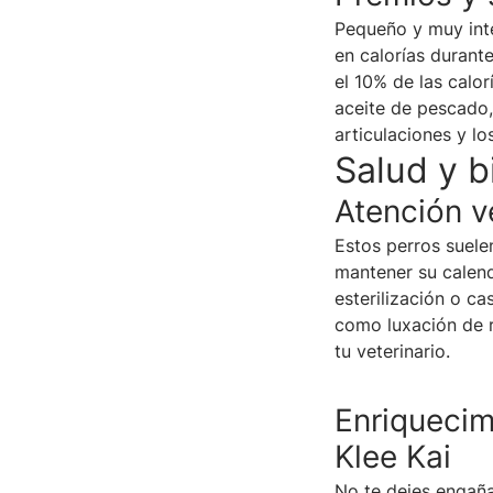
Pequeño y muy inte
en calorías durant
el 10% de las calo
aceite de pescado,
articulaciones y l
Salud y b
Atención v
Estos perros suele
mantener su calend
esterilización o c
como luxación de r
tu veterinario.
Enriquecim
Klee Kai
No te dejes engaña