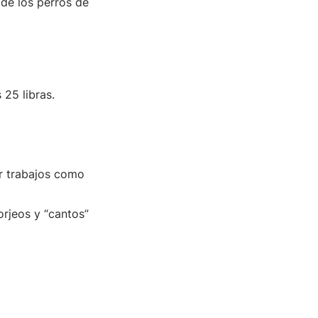
de los perros de
25 libras.
r trabajos como
orjeos y “cantos”