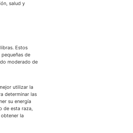
ión, salud y
libras. Estos
s pequeñas de
enido moderado de
ejor utilizar la
ra determinar las
er su energía
o de esta raza,
 obtener la