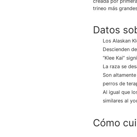
creada por primer
trineo más grandes
Datos sob
Los Alaskan Kl
Descienden de 
“Klee Kai” sign
La raza se des
Son altamente 
perros de terap
Al igual que l
similares al yo
Cómo cuid