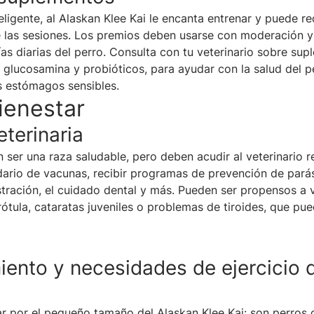
ligente, al Alaskan Klee Kai le encanta entrenar y puede re
e las sesiones. Los premios deben usarse con moderación 
rías diarias del perro. Consulta con tu veterinario sobre s
 glucosamina y probióticos, para ayudar con la salud del pe
os estómagos sensibles.
ienestar
eterinaria
n ser una raza saludable, pero deben acudir al veterinario 
ario de vacunas, recibir programas de prevención de parásit
astración, el cuidado dental y más. Pueden ser propensos a 
ótula, cataratas juveniles o problemas de tiroides, que pu
iento y necesidades de ejercicio 
r por el pequeño tamaño del Alaskan Klee Kai: son perros