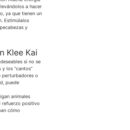
llevándolos a hacer
o, ya que tienen un
n. Estimúlalos
mpecabezas y
n Klee Kai
deseables si no se
 y los “cantos”
se perturbadores o
ad, puede
sigan animales
 refuerzo positivo
epan cómo