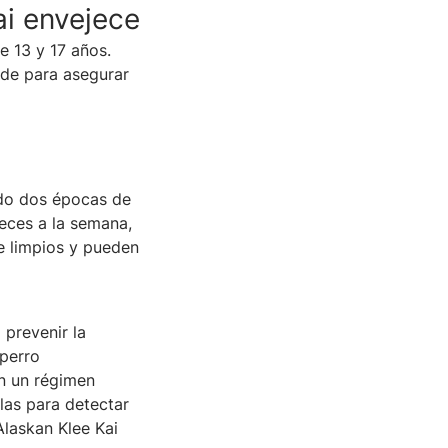
ai envejece
e 13 y 17 años.
nde para asegurar
endo dos épocas de
veces a la semana,
e limpios y pueden
 prevenir la
 perro
on un régimen
las para detectar
Alaskan Klee Kai