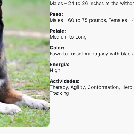
Males – 24 to 26 inches at the wither
Peso
:
Males – 60 to 75 pounds, Females - 
Pelaje
:
Medium to Long
Color
:
Fawn to russet mahogany with black
Energía
:
High
Actividades
:
Therapy, Agility, Conformation, Herd
Tracking