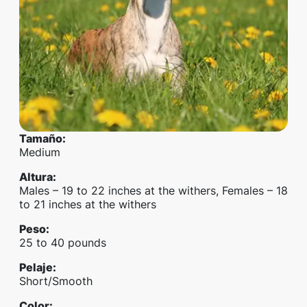
Tamaño
:
Medium
Altura
:
Males – 19 to 22 inches at the withers, Females – 18
to 21 inches at the withers
Peso
:
25 to 40 pounds
Pelaje
:
Short/Smooth
Color
: