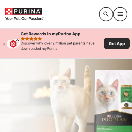
Accessibility support
Get Rewards in myPurina App
rated 4.9 stars
Get App
Discover why over 2 million pet parents have
downloaded myPurina!