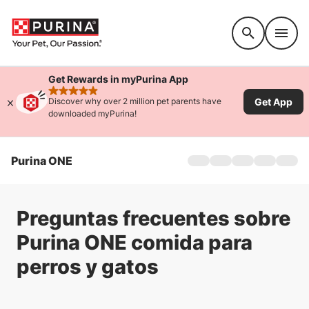
Accessibility support
Get Rewards in myPurina App
rated 4.9 stars
Get App
Discover why over 2 million pet parents have
downloaded myPurina!
Purina ONE
Hogar
Perro
Gato
Preguntas frecuentes sobre
Productos
Ofertas
Purina ONE comida para
Desafío de 28 días
perros y gatos
Ingredientes
Preguntas frecuentes