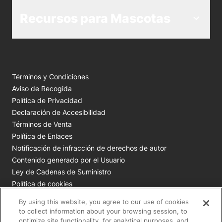
Recursos para Mascotas
Términos y Condiciones
Aviso de Recogida
Política de Privacidad
Declaración de Accesibilidad
Términos de Venta
Política de Enlaces
Notificación de infracción de derechos de autor
Contenido generado por el Usuario
Ley de Cadenas de Suministro
Política de cookies
Tus opciones de privacidad
By using this website, you agree to our use of cookies
to collect information about your browsing session, to
optimize site functionality, for analytical purposes, and
Todas las marcas comerciales de Nestlé Purina son