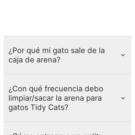
¿Por qué mi gato sale de la
caja de arena?
¿Con qué frecuencia debo
Los gatos evitan la caja de arena por una
limpiar/sacar la arena para
serie de razones diferentes. Es
importante tener en cuenta que tu gato
gatos Tidy Cats?
no está siendo rencoroso cuando sale de
la caja de arena. Su comportamiento es
su forma de comunicar que algo no está