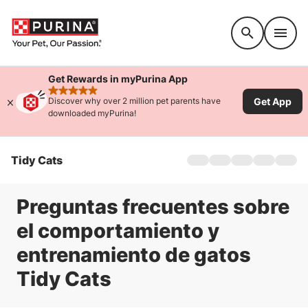
Accessibility support
Get Rewards in myPurina App
rated 4.9 stars
Get App
Discover why over 2 million pet parents have
downloaded myPurina!
Tidy Cats
Hogar
Sobre nosotros
Productos
Preguntas frecuentes sobre
Ofertas
el comportamiento y
Innovaciones
entrenamiento de gatos
Sostenibilidad
Consejos para la caja 
Tidy Cats
FAQs