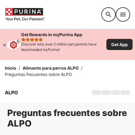
Accessibility support
Get Rewards in myPurina App
rated 4.9 stars
Get App
Discover why over 2 million pet parents have
downloaded myPurina!
Inicio
/
Alimento para perros ALPO
/
Preguntas frecuentes sobre ALPO
ALPO
Inicio
Productos
Acerca de ALPO
Preguntas frecuentes sobre
Preguntas frecue
ALPO