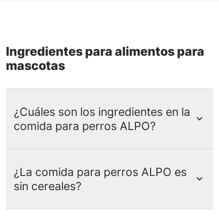
Ingredientes para alimentos para
mascotas
¿Cuáles son los ingredientes en la
comida para perros ALPO?
¿La comida para perros ALPO es
Los ingredientes en la comida para
sin cereales?
perros ALPO varían según el producto,
pero todas las fórmulas de ALPO están
hechas de fuentes de proteínas
de alta