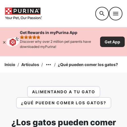
Accessibility support
Get Rewards in myPurina App
rated 4.9 stars
Get App
Discover why over 2 million pet parents have
downloaded myPurina!
Inicio
/
Artículos
/
/
¿Qué pueden comer los gatos?
ALIMENTANDO A TU GATO
¿QUÉ PUEDEN COMER LOS GATOS?
¿Los gatos pueden comer