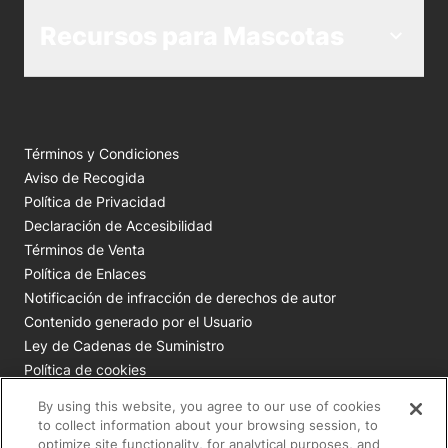
Recursos para Mascotas
Términos y Condiciones
Aviso de Recogida
Política de Privacidad
Declaración de Accesibilidad
Términos de Venta
Política de Enlaces
Notificación de infracción de derechos de autor
Contenido generado por el Usuario
Ley de Cadenas de Suministro
Política de cookies
Tus opciones de privacidad
By using this website, you agree to our use of cookies
to collect information about your browsing session, to
Todas las marcas comerciales de Nestlé Purina son
optimize site functionality, for analytical purposes, and