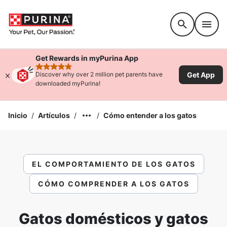
Accessibility support
Get Rewards in myPurina App
rated 4.9 stars
Get App
Discover why over 2 million pet parents have
downloaded myPurina!
Inicio
/
Artículos
/
/
Cómo entender a los gatos
EL COMPORTAMIENTO DE LOS GATOS
CÓMO COMPRENDER A LOS GATOS
Gatos domésticos y gatos