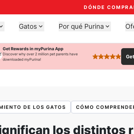
DÓNDE COMPRA
Gatos
Por qué Purina
Of
Get Rewards in myPurina App
Discover why over 2 million pet parents have
Ge
rated 4.9 stars
downloaded myPurina!
MIENTO DE LOS GATOS
CÓMO COMPRENDER
gnifican los distintos 