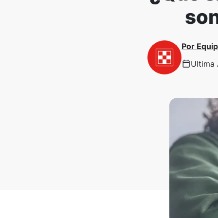
son
Por
Equip
Ultima 