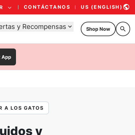
CONTÁCTANOS
US (ENGLISH)
R
ertas y Recompensas
Shop Now
t App
 A LOS GATOS
ruidos y