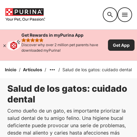
Accessibility support
Get Rewards in myPurina App
rated 4.9 stars
Get App
Discover why over 2 million pet parents have
downloaded myPurina!
Inicio
/
Artículos
/
/
Salud de los gatos: cuidado dental
Salud de los gatos: cuidado
dental
Como dueño de un gato, es importante priorizar la
salud dental de tu amigo felino. Una higiene bucal
deficiente puede provocar una serie de problemas,
desde mal aliento y caries hasta afecciones más