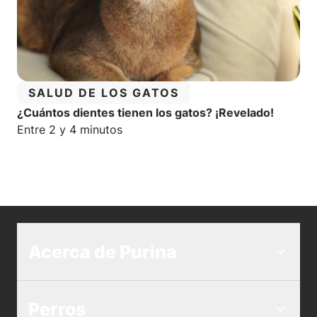
CATEGORÍA:
SALUD DE LOS GATOS
¿Cuántos dientes tienen los gatos? ¡Revelado!
Tiempo estimado de lectura:
Entre 2 y 4 minutos
Acerca de Purina
Perros