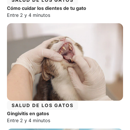
SALUD DE LOS GATOS
Cómo cuidar los dientes de tu gato
Tiempo estimado de lectura:
Entre 2 y 4 minutos
CATEGORÍA:
SALUD DE LOS GATOS
Gingivitis en gatos
Tiempo estimado de lectura:
Entre 2 y 4 minutos