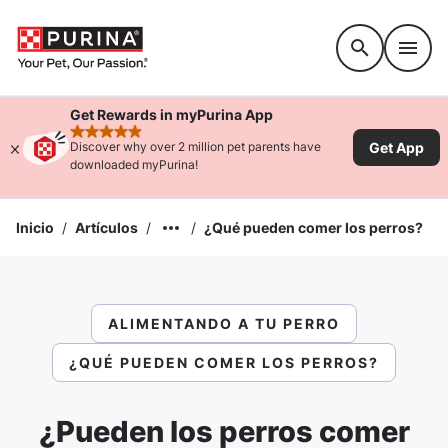
Accessibility support
Get Rewards in myPurina App
rated 4.9 stars
Get App
Discover why over 2 million pet parents have
downloaded myPurina!
Inicio
/
Artículos
/
/
¿Qué pueden comer los perros?
ALIMENTANDO A TU PERRO
¿QUÉ PUEDEN COMER LOS PERROS?
¿Pueden los perros comer